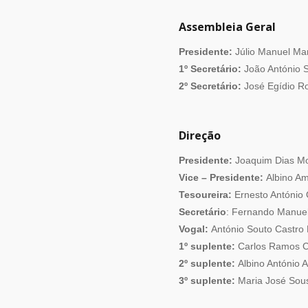
Assembleia Geral
Presidente:
Júlio Manuel Mar
1º Secretário:
João António 
2º Secretário:
José Egídio R
Direção
Presidente:
Joaquim Dias Mo
Vice – Presidente:
Albino Am
Tesoureira:
Ernesto António 
Secretário
: Fernando Manuel
Vogal:
António Souto Castro
1º suplente:
Carlos Ramos C
2º suplente:
Albino António 
3º suplente:
Maria José Sous